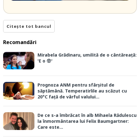
Citește tot bancul
Recomandări
Mirabela Grădinaru, umilită de o cântăreață:
'E o 😲'
Prognoza ANM pentru sfârșitul de
săptămână. Temperatirlile au scăzut cu
20°C față de vârful valului...
De ce s-a îmbrăcat în alb Mihaela Rădulescu
la înmormântarea lui Felix Baumgartner:
Care este...