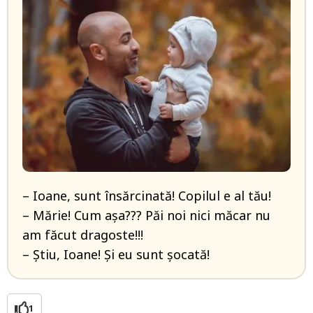
– Ioane, sunt însărcinată! Copilul e al tău!
– Mărie! Cum aşa??? Păi noi nici măcar nu
am făcut dragoste!!!
– Ştiu, Ioane! Şi eu sunt şocată!
1