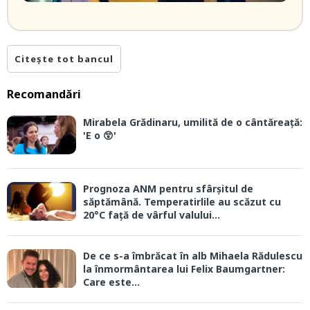
Citește tot bancul
Recomandări
Mirabela Grădinaru, umilită de o cântăreață:
'E o 😲'
Prognoza ANM pentru sfârșitul de
săptămână. Temperatirlile au scăzut cu
20°C față de vârful valului...
De ce s-a îmbrăcat în alb Mihaela Rădulescu
la înmormântarea lui Felix Baumgartner:
Care este...