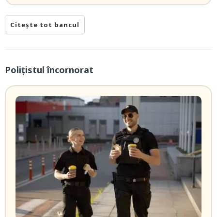
Citește tot bancul
Poliţistul încornorat