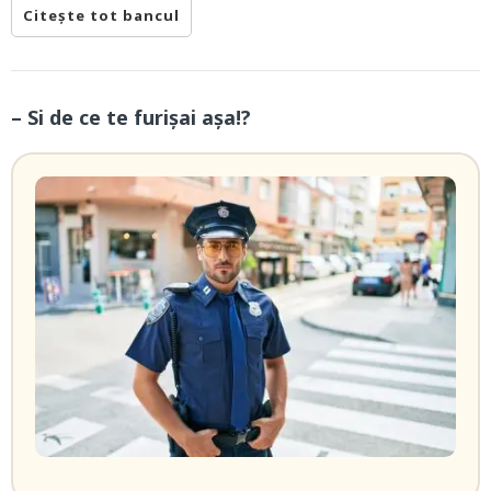
Citește tot bancul
– Si de ce te furișai așa!?