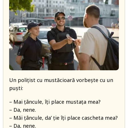
Un poliţist cu mustăcioară vorbeşte cu un
puști:
– Mai ţâncule, îţi place mustaţa mea?
– Da, nene.
– Măi ţâncule, da’ ţie îţi place cascheta mea?
– Da, nene.