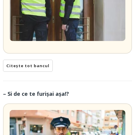
Citește tot bancul
– Si de ce te furișai așa!?