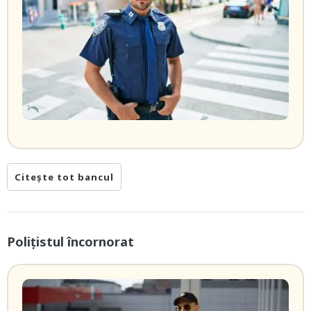
Citește tot bancul
Poliţistul încornorat