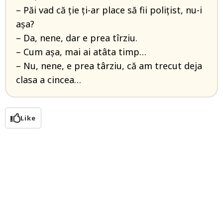
– Păi vad că ţie ţi-ar place să fii poliţist, nu-i
aşa?
– Da, nene, dar e prea tîrziu.
– Cum aşa, mai ai atâta timp…
– Nu, nene, e prea târziu, că am trecut deja
clasa a cincea…
Like