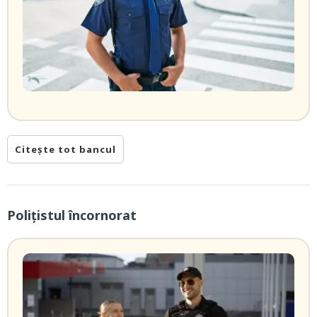
Citește tot bancul
Poliţistul încornorat