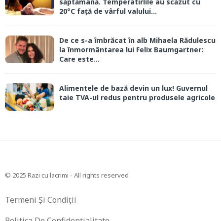
săptămână. Temperatirlile au scăzut cu
20°C față de vârful valului...
De ce s-a îmbrăcat în alb Mihaela Rădulescu
la înmormântarea lui Felix Baumgartner:
Care este...
Alimentele de bază devin un lux! Guvernul
taie TVA-ul redus pentru produsele agricole
© 2025 Razi cu lacrimi - All rights reserved
Termeni Și Condiții
Politica De Confidentialitate