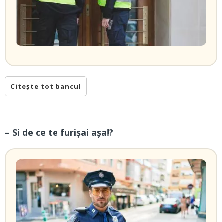
Citește tot bancul
– Si de ce te furișai așa!?