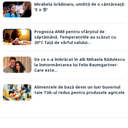
Mirabela Grădinaru, umilită de o cântăreață:
'E o 😲'
Prognoza ANM pentru sfârșitul de
săptămână. Temperatirlile au scăzut cu
20°C față de vârful valului...
De ce s-a îmbrăcat în alb Mihaela Rădulescu
la înmormântarea lui Felix Baumgartner:
Care este...
Alimentele de bază devin un lux! Guvernul
taie TVA-ul redus pentru produsele agricole