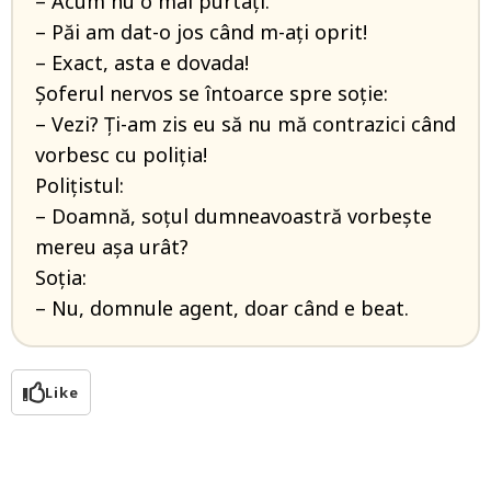
– Acum nu o mai purtați.
– Păi am dat-o jos când m-ați oprit!
– Exact, asta e dovada!
Șoferul nervos se întoarce spre soție:
– Vezi? Ți-am zis eu să nu mă contrazici când
vorbesc cu poliția!
Polițistul:
– Doamnă, soțul dumneavoastră vorbește
mereu așa urât?
Soția:
– Nu, domnule agent, doar când e beat.
Like