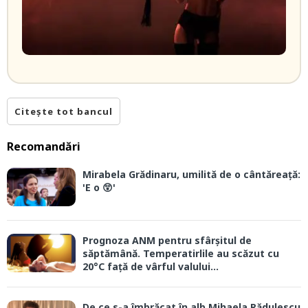
Citește tot bancul
Recomandări
Mirabela Grădinaru, umilită de o cântăreață:
'E o 😲'
Prognoza ANM pentru sfârșitul de
săptămână. Temperatirlile au scăzut cu
20°C față de vârful valului...
De ce s-a îmbrăcat în alb Mihaela Rădulescu