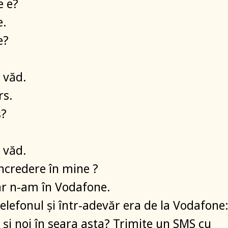
e e?
e.
e?
 văd.
rs.
s?
 văd.
încredere în mine ?
ar n-am în Vodafone.
telefonul şi într-adevăr era de la Vodafone
şi noi în seara asta? Trimite un SMS cu