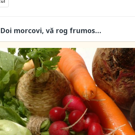
cul
 Doi morcovi, vă rog frumos…