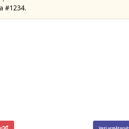
la #1234.
e!
Vezi următorul