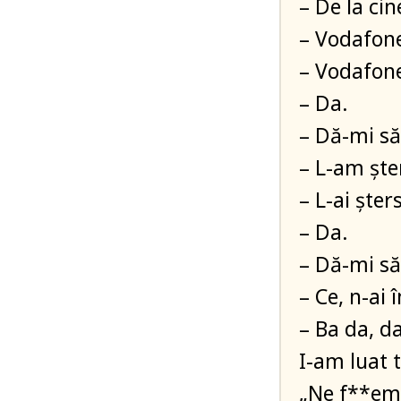
– De la cin
– Vodafon
– Vodafon
– Da.
– Dă-mi să
– L-am şte
– L-ai şter
– Da.
– Dă-mi să
– Ce, n-ai 
– Ba da, d
I-am luat 
„Ne f**em 