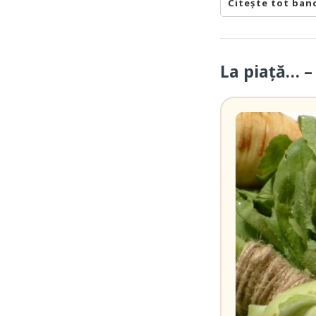
Citește tot ban
La piață… –