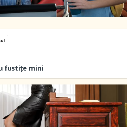
cul
u fustițe mini