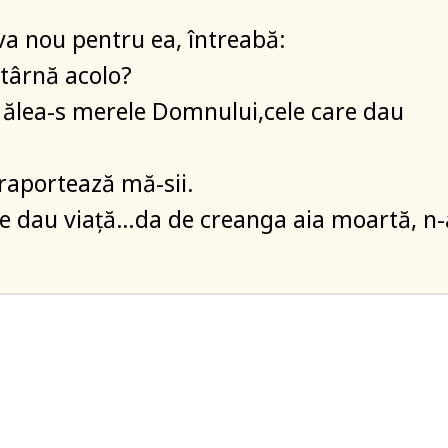
a nou pentru ea, întreabă:
atârnă acolo?
ălea-s merele Domnului,cele care dau
 raportează mă-sii.
e dau viață…da de creanga aia moartă, n-