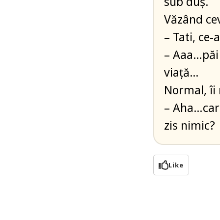
sub duș.
Văzând cev
– Tati, ce-
– Aaa…păi 
viață…
Normal, îi
– Aha…car
zis nimic?
Like