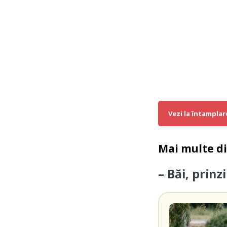
Vezi la întamplar
Mai multe d
– Băi, prinz