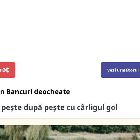
e!
Vezi următorul
in
Bancuri deocheate
i pește după pește cu cârligul gol