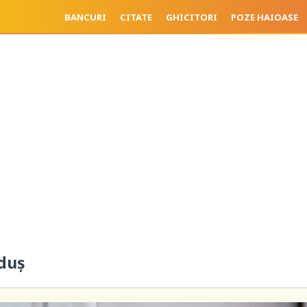
BANCURI
CITATE
GHICITORI
POZE HAIOASE
 duș