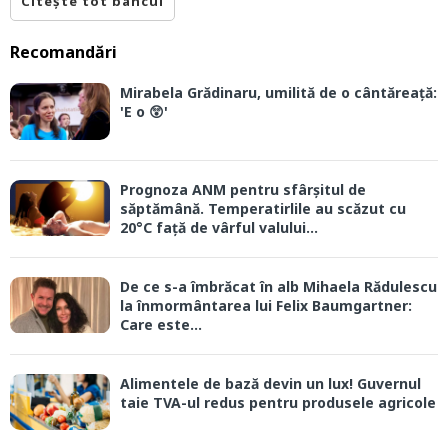
Citește tot bancul
Recomandări
Mirabela Grădinaru, umilită de o cântăreață:
'E o 😲'
Prognoza ANM pentru sfârșitul de
săptămână. Temperatirlile au scăzut cu
20°C față de vârful valului...
De ce s-a îmbrăcat în alb Mihaela Rădulescu
la înmormântarea lui Felix Baumgartner:
Care este...
Alimentele de bază devin un lux! Guvernul
taie TVA-ul redus pentru produsele agricole