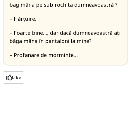
bag mâna pe sub rochita dumneavoastră ?
– Hărțuire.
– Foarte bine…, dar dacă dumneavoastră ați
băga mâna în pantaloni la mine?
– Profanare de morminte…
Like