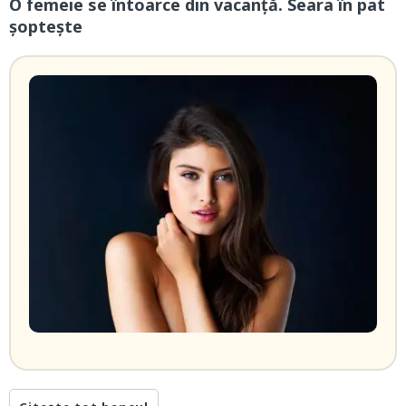
O femeie se întoarce din vacanță. Seara în pat
șoptește