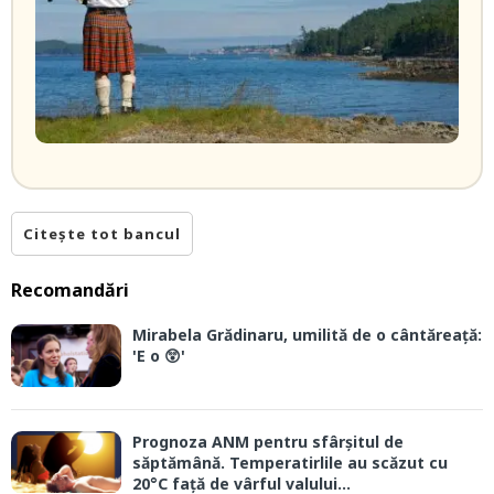
Citește tot bancul
Recomandări
Mirabela Grădinaru, umilită de o cântăreață:
'E o 😲'
Prognoza ANM pentru sfârșitul de
săptămână. Temperatirlile au scăzut cu
20°C față de vârful valului...