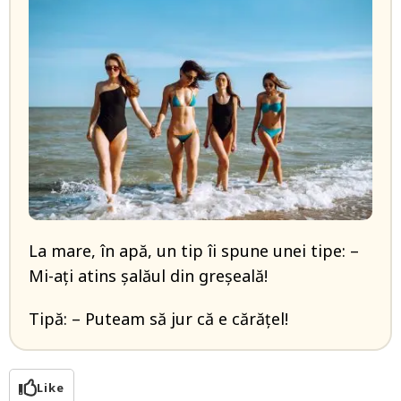
La mare, în apă, un tip îi spune unei tipe: –
Mi-ați atins șalăul din greșeală!
Tipă: – Puteam să jur că e cărățel!
Like