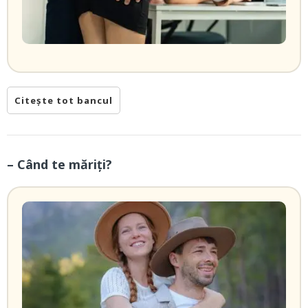
Citește tot bancul
– Când te măriți?