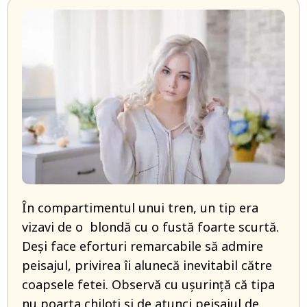
În compartimentul unui tren, un tip era
vizavi de o blondă cu o fustă foarte scurtă.
Deși face eforturi remarcabile să admire
peisajul, privirea îi alunecă inevitabil către
coapsele fetei. Observă cu ușurință că tipa
nu poarta chiloți și de atunci peisajul de