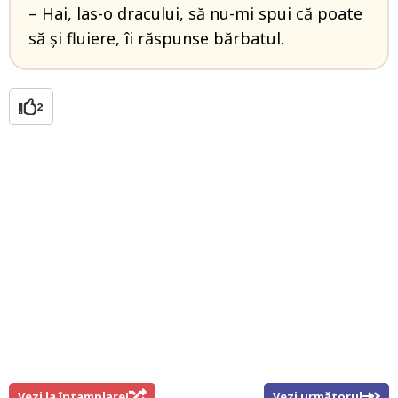
– Hai, las-o dracului, să nu-mi spui că poate
să și fluiere, îi răspunse bărbatul.
2
Vezi la întamplare!
Vezi următorul