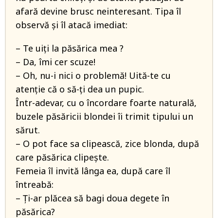
afară devine brusc neinteresant. Tipa îl
observă și îl atacă imediat:
– Te uiți la păsărica mea ?
– Da, îmi cer scuze!
– Oh, nu-i nici o problemă! Uită-te cu
atenție că o să-ți dea un pupic.
Într-adevar, cu o încordare foarte naturală,
buzele păsăricii blondei îi trimit tipului un
sărut.
– O pot face sa clipească, zice blonda, după
care păsărica clipește.
Femeia îl invită lânga ea, după care îl
întreabă:
– Ți-ar plăcea să bagi doua degete în
păsărica?