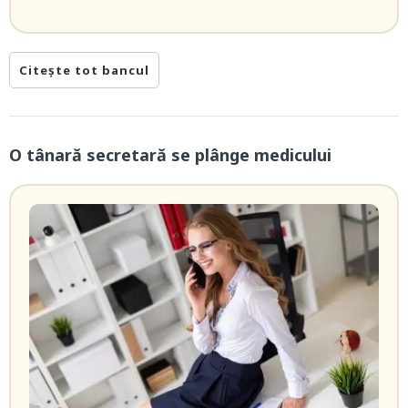
Citește tot bancul
O tânară secretară se plânge medicului