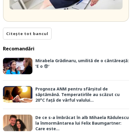
Citește tot bancul
Recomandări
Mirabela Grădinaru, umilită de o cântăreață:
'E o 😲'
Prognoza ANM pentru sfârșitul de
săptămână. Temperatirlile au scăzut cu
20°C față de vârful valului...
De ce s-a îmbrăcat în alb Mihaela Rădulescu
la înmormântarea lui Felix Baumgartner:
Care este...