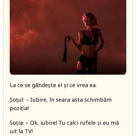
La ce se gândeşte el şi ce vrea ea.
Soţul: – Iubire, în seara asta schimbăm
poziția!
Soția: – Ok, iubire! Tu calci rufele și eu mă
uit la TV!