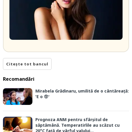
Citește tot bancul
Recomandări
Mirabela Grădinaru, umilită de o cântăreață:
'E o 😲'
Prognoza ANM pentru sfârșitul de
săptămână. Temperatirlile au scăzut cu
20°C față de vârful valului...