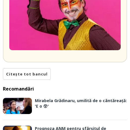
Citește tot bancul
Recomandări
Mirabela Grădinaru, umilită de o cântăreață:
'E o 😲'
Prognoza ANM pentru sfârșitul de