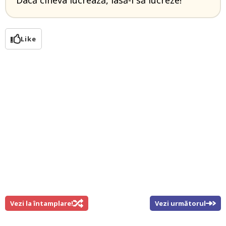
Dacă cineva lucrează, lasă-l să lucreze!
Like
Vezi la întamplare!
Vezi următorul