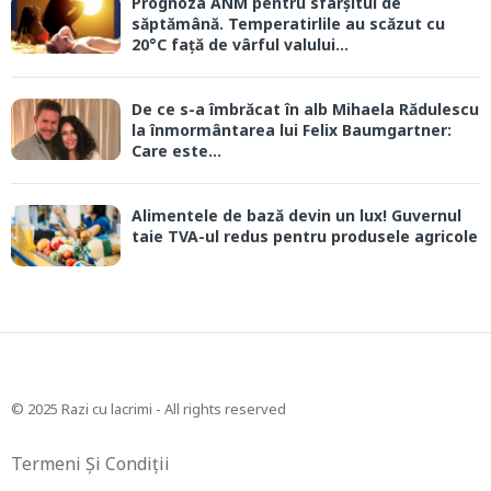
Prognoza ANM pentru sfârșitul de
săptămână. Temperatirlile au scăzut cu
20°C față de vârful valului...
De ce s-a îmbrăcat în alb Mihaela Rădulescu
la înmormântarea lui Felix Baumgartner:
Care este...
Alimentele de bază devin un lux! Guvernul
taie TVA-ul redus pentru produsele agricole
© 2025 Razi cu lacrimi - All rights reserved
Termeni Și Condiții