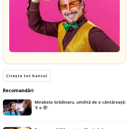
Citește tot bancul
Recomandări
Mirabela Grădinaru, umilită de o cântăreață:
'E o 😲'