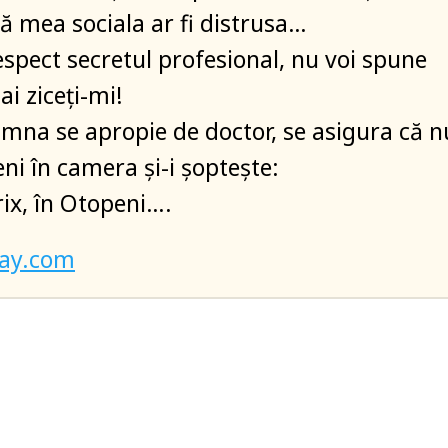
ță mea sociala ar fi distrusa…
espect secretul profesional, nu voi spune
i ziceți-mi!
mna se apropie de doctor, se asigura că n
ni în camera și-i șoptește:
rix, în Otopeni….
bay.com