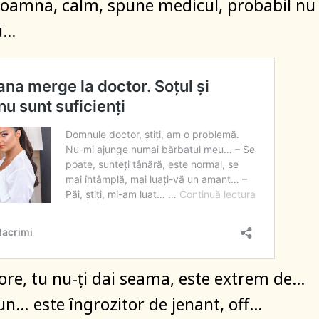
doamna, calm, spune medicul, probabil nu
u…
ore, tu nu-ți dai seama, este extrem de…
n… este îngrozitor de jenant, off…