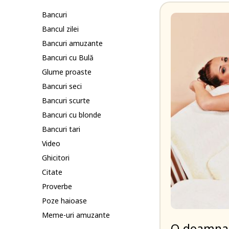
Bancuri
Bancul zilei
Bancuri amuzante
Bancuri cu Bulă
Glume proaste
Bancuri seci
Bancuri scurte
Bancuri cu blonde
Bancuri tari
Video
Ghicitori
Citate
Proverbe
Poze haioase
Meme-uri amuzante
O doamna, 