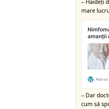
– Haideți 
mare lucr
– Dar doct
cum să spu