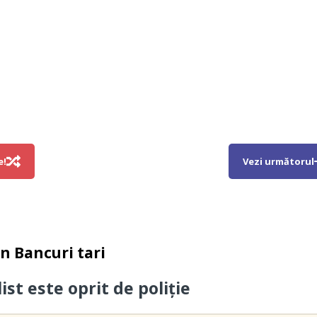
e!
Vezi următorul
in
Bancuri tari
st este oprit de poliție