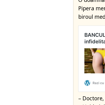
Pipera mer
biroul medi
– Doctore,