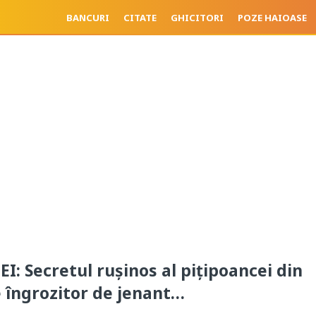
BANCURI
CITATE
GHICITORI
POZE HAIOASE
I: Secretul rușinos al pițipoancei din
e îngrozitor de jenant…