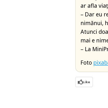
ar afla via
– Dar eu r
nimănui, ha
Atunci doa
mai e nime
– La MiniP
Foto
pixa
Like