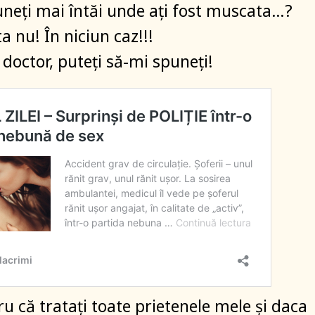
neți mai întăi unde ați fost muscata…?
a nu! În niciun caz!!!
 doctor, puteți să-mi spuneți!
ru că tratați toate prietenele mele și daca