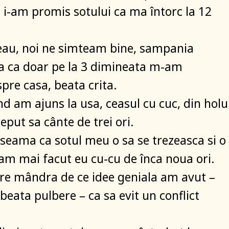
i i-am promis sotului ca ma întorc la 12
eau, noi ne simteam bine, sampania
a ca doar pe la 3 dimineata m-am
spre casa, beata crita.
d am ajuns la usa, ceasul cu cuc, din holu
ceput sa cânte de trei ori.
eama ca sotul meu o sa se trezeasca si o
 am mai facut eu cu-cu de înca noua ori.
re mândra de ce idee geniala am avut –
 beata pulbere – ca sa evit un conflict