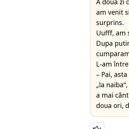
A doua zi 
am venit s
surprins.
Uufff, am 
Dupa putin
cumparam 
L-am între
– Pai, asta
„la naiba“,
a mai cânta
doua ori, 
4