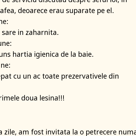
afea, deoarece erau suparate pe el.
ne:
 sare in zaharnita.
une:
ns hartia igienica de la baie.
une:
epat cu un ac toate prezervativele din
rimele doua lesina!!!
zile, am fost invitata la o petrecere num