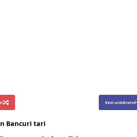
e!
Vezi următorul
in
Bancuri tari