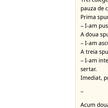
pauza de c
Prima spu
– I-am pus
A doua sp
– I-am ascu
A treia sp
– I-am int
sertar.
Imediat, p
–
Acum doua 