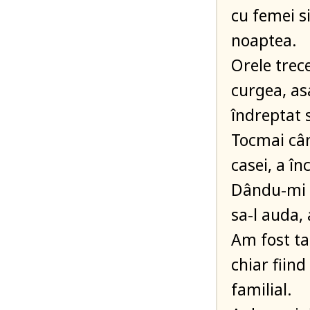
cu femei s
noaptea.
Orele trec
curgea, as
îndreptat 
Tocmai cân
casei, a în
Dându-mi s
sa-l auda,
Am fost ta
chiar fiind
familial.