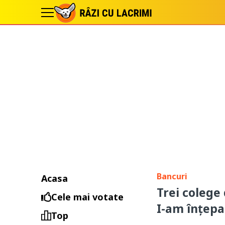
Bancuri
Acasa
Trei colege
Cele mai votate
I-am înțepa
Top