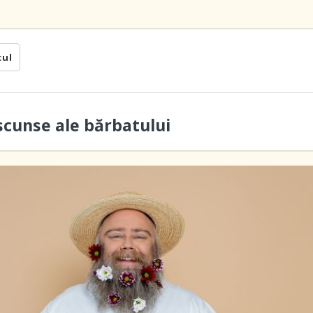
cul
scunse ale bărbatului