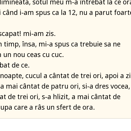
dimineata, sotul meu m-a întrebat la ce or
i când i-am spus ca la 12, nu a parut foart
scapat! mi-am zis.
 timp, însa, mi-a spus ca trebuie sa ne
un nou ceas cu cuc.
bat de ce.
 noapte, cucul a cântat de trei ori, apoi a z
 a mai cântat de patru ori, si-a dres vocea,
t de trei ori, s-a hlizit, a mai cântat de
dupa care a râs un sfert de ora.