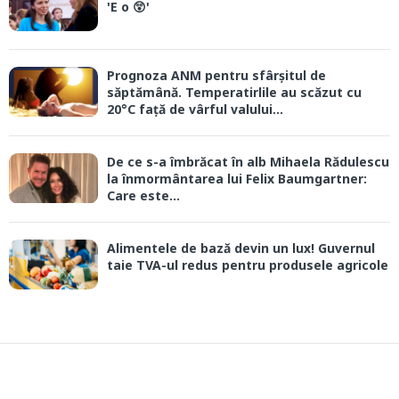
'E o 😲'
Prognoza ANM pentru sfârșitul de
săptămână. Temperatirlile au scăzut cu
20°C față de vârful valului...
De ce s-a îmbrăcat în alb Mihaela Rădulescu
la înmormântarea lui Felix Baumgartner:
Care este...
Alimentele de bază devin un lux! Guvernul
taie TVA-ul redus pentru produsele agricole