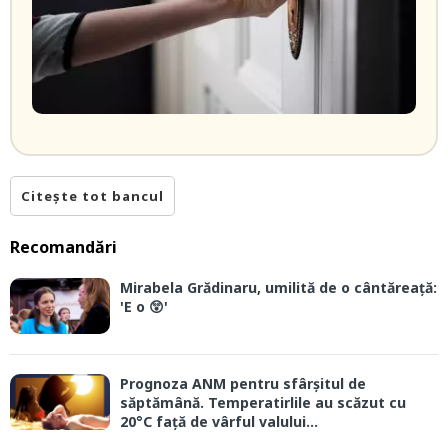
Citește tot bancul
Recomandări
Mirabela Grădinaru, umilită de o cântăreață:
'E o 😲'
Prognoza ANM pentru sfârșitul de
săptămână. Temperatirlile au scăzut cu
20°C față de vârful valului...