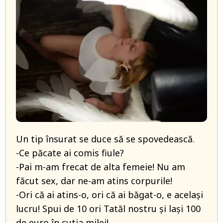
Un tip însurat se duce să se spovedească.
-Ce păcate ai comis fiule?
-Pai m-am frecat de alta femeie! Nu am
făcut sex, dar ne-am atins corpurile!
-Ori că ai atins-o, ori că ai băgat-o, e același
lucru! Spui de 10 ori Tatăl nostru și lași 100
de euro în cutia milei!