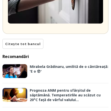
Citește tot bancul
Recomandări
Mirabela Grădinaru, umilită de o cântăreață:
'E o 😲'
Prognoza ANM pentru sfârșitul de
săptămână. Temperatirlile au scăzut cu
20°C față de vârful valului...