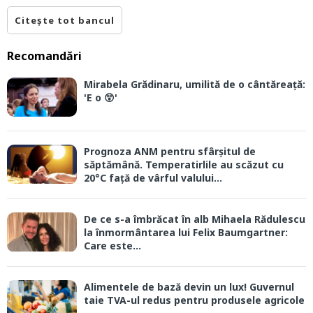
Citește tot bancul
Recomandări
Mirabela Grădinaru, umilită de o cântăreață:
'E o 😲'
Prognoza ANM pentru sfârșitul de
săptămână. Temperatirlile au scăzut cu
20°C față de vârful valului...
De ce s-a îmbrăcat în alb Mihaela Rădulescu
la înmormântarea lui Felix Baumgartner:
Care este...
Alimentele de bază devin un lux! Guvernul
taie TVA-ul redus pentru produsele agricole