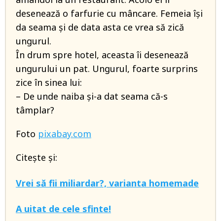
desenează o farfurie cu mâncare. Femeia își
da seama și de data asta ce vrea să zică
ungurul.
În drum spre hotel, aceasta îi desenează
ungurului un pat. Ungurul, foarte surprins
zice în sinea lui:
– De unde naiba și-a dat seama că-s
tâmplar?
Foto
pixabay.com
Citește și:
Vrei să fii miliardar?, varianta homemade
A uitat de cele sfinte!