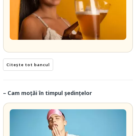
Citește tot bancul
– Cam moţăi în timpul şedinţelor