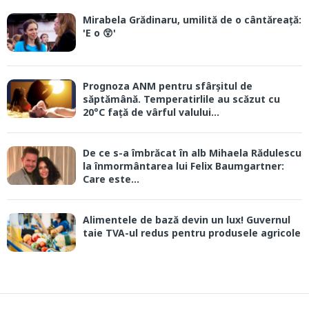
Mirabela Grădinaru, umilită de o cântăreață:
'E o 😲'
Prognoza ANM pentru sfârșitul de
săptămână. Temperatirlile au scăzut cu
20°C față de vârful valului...
De ce s-a îmbrăcat în alb Mihaela Rădulescu
la înmormântarea lui Felix Baumgartner:
Care este...
Alimentele de bază devin un lux! Guvernul
taie TVA-ul redus pentru produsele agricole