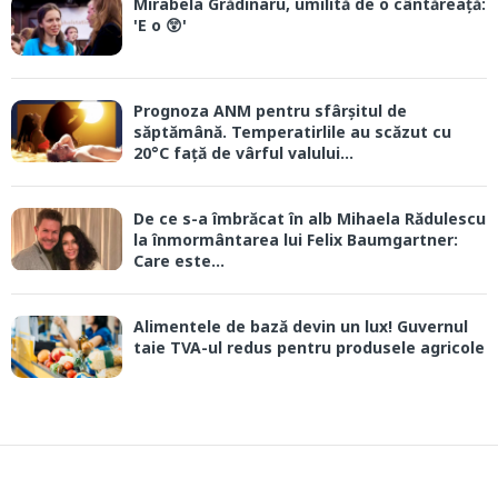
Mirabela Grădinaru, umilită de o cântăreață:
'E o 😲'
Prognoza ANM pentru sfârșitul de
săptămână. Temperatirlile au scăzut cu
20°C față de vârful valului...
De ce s-a îmbrăcat în alb Mihaela Rădulescu
la înmormântarea lui Felix Baumgartner:
Care este...
Alimentele de bază devin un lux! Guvernul
taie TVA-ul redus pentru produsele agricole