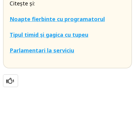
Citește și:
Noapte fierbinte cu programatorul
Tipul timid și gagica cu tupeu
Parlamentari la serviciu
1