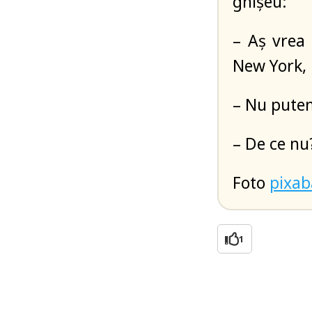
ghişeu:
– Aş vrea 
New York, 
– Nu putem
– De ce nu
Foto
pixa
1