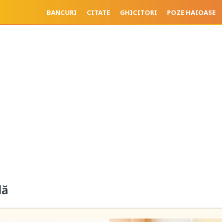
BANCURI
CITATE
GHICITORI
POZE HAIOASE
lă