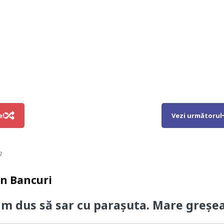
e!
Vezi următorul
g
in
Bancuri
am dus să sar cu parașuta. Mare greșea