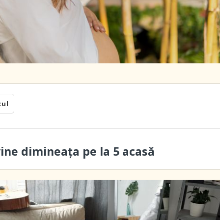
cul
vine dimineaţa pe la 5 acasă