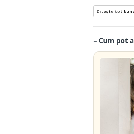
Citește tot ban
– Cum pot a