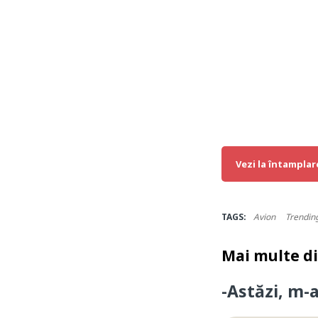
Vezi la întamplar
TAGS:
Avion
Trendin
Mai multe d
-Astăzi, m-