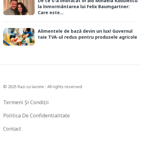
De ce s-a îmbrăcat în alb Mihaela Rădulescu
la înmormântarea lui Felix Baumgartner:
Care este...
Alimentele de bază devin un lux! Guvernul
taie TVA-ul redus pentru produsele agricole
© 2025 Razi cu lacrimi - All rights reserved
Termeni Și Condiții
Politica De Confidentialitate
Contact