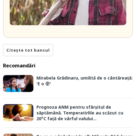
Citește tot bancul
Recomandări
Mirabela Grădinaru, umilită de o cântăreață:
'E o 😲'
Prognoza ANM pentru sfârșitul de
săptămână. Temperatirlile au scăzut cu
20°C față de vârful valului...