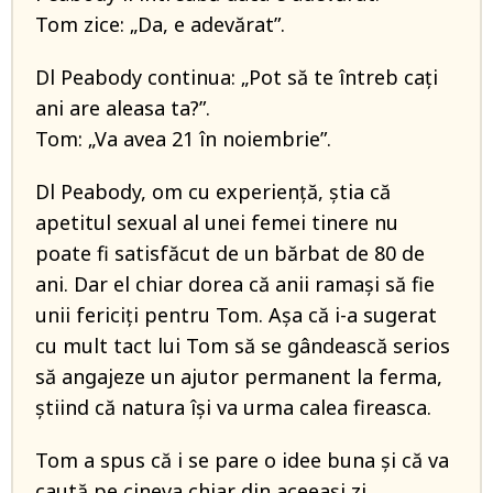
Tom zice: „Da, e adevărat”.
Dl Peabody continua: „Pot să te întreb cați
ani are aleasa ta?”.
Tom: „Va avea 21 în noiembrie”.
Dl Peabody, om cu experiență, știa că
apetitul sexual al unei femei tinere nu
poate fi satisfăcut de un bărbat de 80 de
ani. Dar el chiar dorea că anii ramași să fie
unii fericiți pentru Tom. Așa că i-a sugerat
cu mult tact lui Tom să se gândească serios
să angajeze un ajutor permanent la ferma,
știind că natura își va urma calea fireasca.
Tom a spus că i se pare o idee buna și că va
caută pe cineva chiar din aceeași zi.