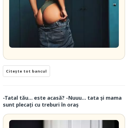
Citește tot bancul
-Tatal tău… este acasă? -Nuuu… tata și mama
sunt plecați cu treburi în oraș