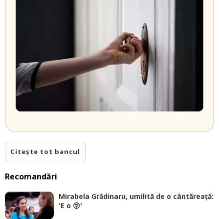
Citește tot bancul
Recomandări
Mirabela Grădinaru, umilită de o cântăreață:
'E o 😲'