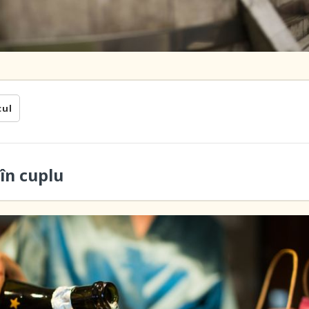
cul
în cuplu