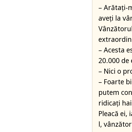
– Arătați-
aveți la vâ
Vânzătorul
extraordin
– Acesta e
20.000 de 
– Nici o p
– Foarte b
putem conf
ridicați ha
Pleacă ei,
l, vânzător