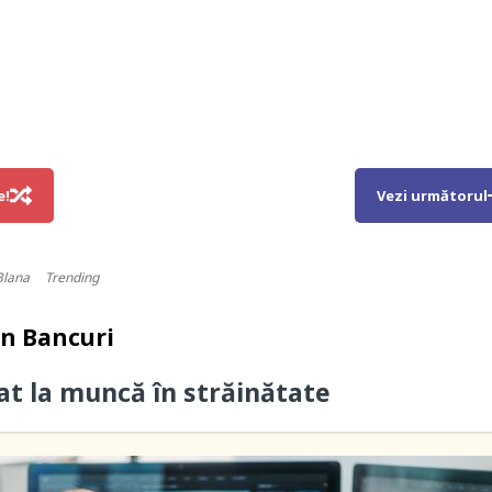
e!
Vezi următorul
Blana
Trending
in
Bancuri
cat la muncă în străinătate