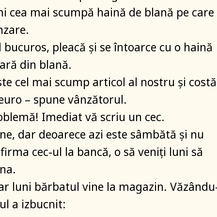
mi cea mai scumpă haină de blană pe care
nzare.
 bucuros, pleacă și se întoarce cu o haină
ară din blană.
ste cel mai scump articol al nostru și costă
euro – spune vânzătorul.
roblemă! Imediat vă scriu un cec.
ine, dar deoarece azi este sâmbătă și nu
irma cec-ul la bancă, o să veniți luni să
ina.
 iar luni bărbatul vine la magazin. Văzându
ul a izbucnit: