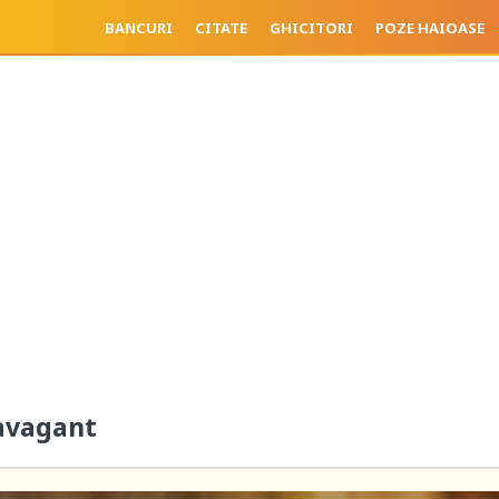
BANCURI
CITATE
GHICITORI
POZE HAIOASE
avagant