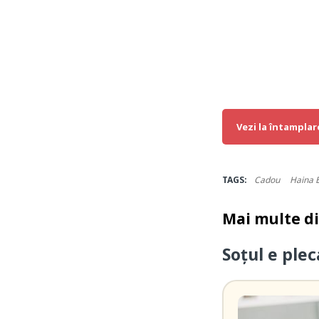
Vezi la întamplar
TAGS:
Cadou
Haina 
Mai multe d
Soțul e ple