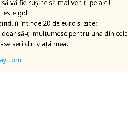
 să vă fie rușine să mai veniți pe aici!
 este gol!
nd, îi întinde 20 de euro și zice:
 doar să-ți mulțumesc pentru una din cele
se seri din viață mea.
bay.com