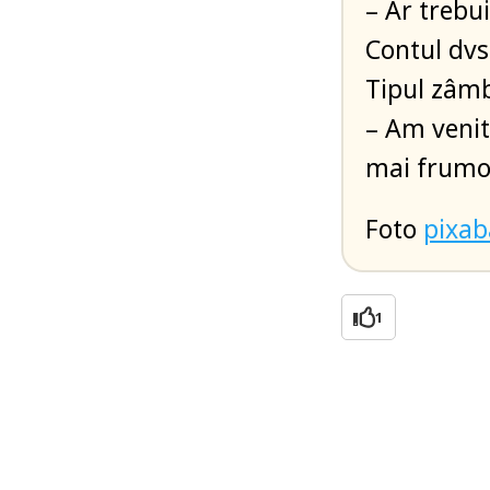
– Ar trebui
Contul dvs.
Tipul zâmbi
– Am venit
mai frumoa
Foto
pixa
1