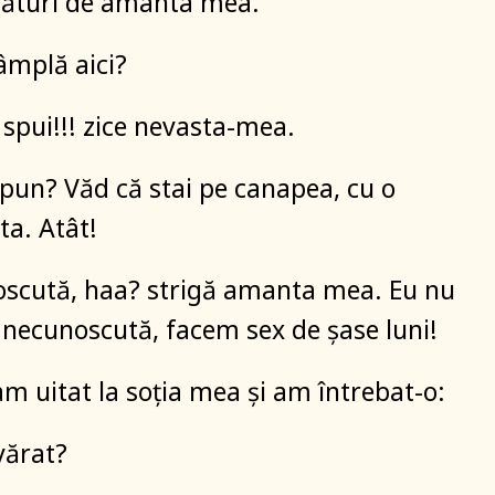
lături de amanta mea.
tâmplă aici?
 spui!!! zice nevasta-mea.
 spun? Văd că stai pe canapea, cu o
a. Atât!
oscută, haa? strigă amanta mea. Eu nu
o necunoscută, facem sex de șase luni!
m uitat la soția mea și am întrebat-o:
vărat?