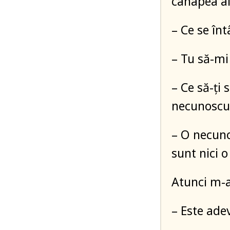
canapea a
– Ce se în
– Tu să-mi
– Ce să-ți
necunoscut
– O necun
sunt nici 
Atunci m-a
– Este ade