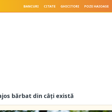
BANCURI
CITATE
GHICITORI
POZE HAIOASE
ajos bărbat din câți există