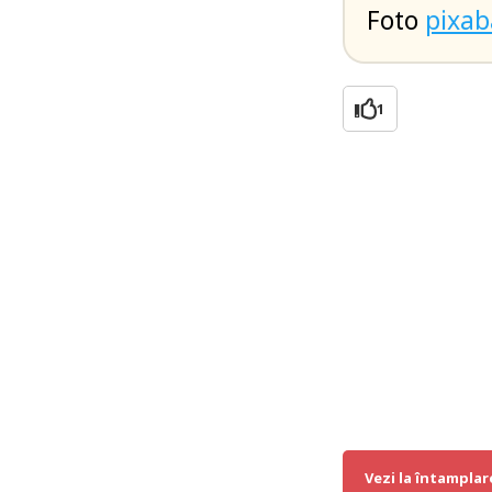
Foto
pixa
1
Vezi la întamplar