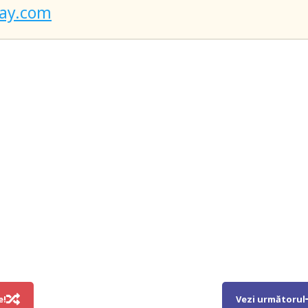
bay.com
e!
Vezi următorul