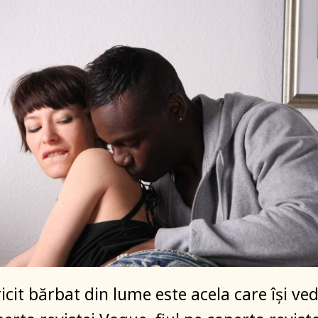
icit bărbat din lume este acela care îşi ve