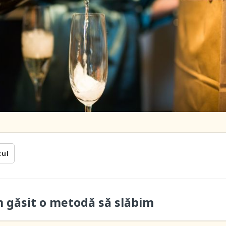
cul
m găsit o metodă să slăbim