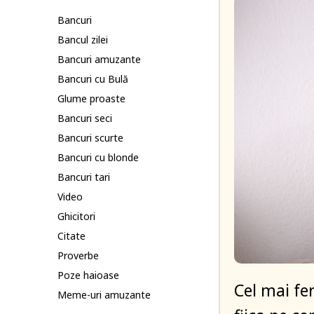
Bancuri
Bancul zilei
Bancuri amuzante
Bancuri cu Bulă
Glume proaste
Bancuri seci
Bancuri scurte
Bancuri cu blonde
Bancuri tari
Video
Ghicitori
Citate
Proverbe
Poze haioase
Cel mai fer
Meme-uri amuzante