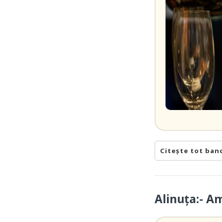
Citește tot ban
Alinuța:- A