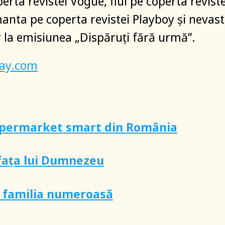
perta revistei Vogue, fiul pe coperta reviste
anta pe coperta revistei Playboy şi nevas
or la emisiunea „Dispăruţi fără urmă”.
bay.com
upermarket smart din România
 fața lui Dumnezeu
i familia numeroasă