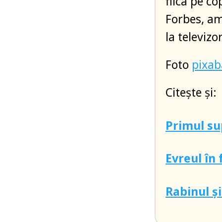
fiica pe co
Forbes, am
la televiz
Foto
pixa
Citește și:
Primul s
Evreul în
Rabinul ș