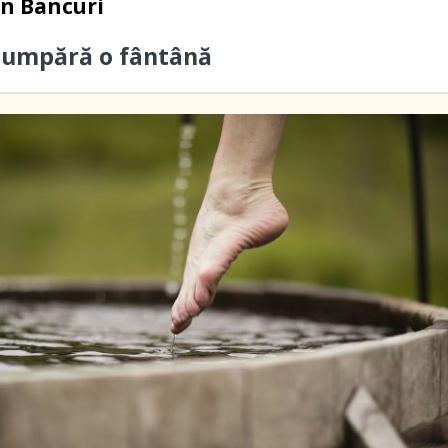
in
Bancuri
cumpără o fântână