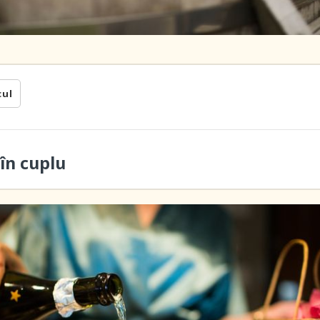
cul
în cuplu