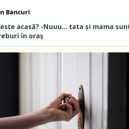
in
Bancuri
 este acasă? -Nuuu… tata și mama sun
reburi în oraș