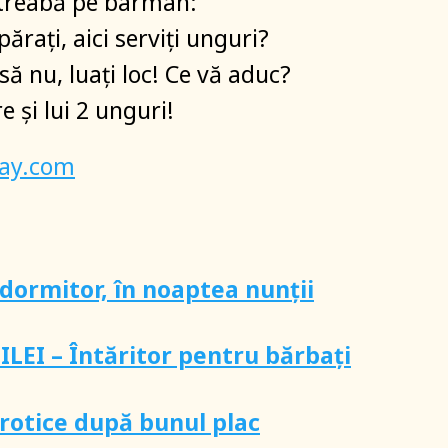
 intreabă pe barman:
ăraţi, aici serviţi unguri?
să nu, luaţi loc! Ce vă aduc?
e şi lui 2 unguri!
bay.com
n dormitor, în noaptea nunții
LEI – Întăritor pentru bărbați
erotice după bunul plac