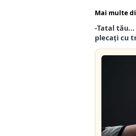
Mai multe d
-Tatal tău…
plecați cu t