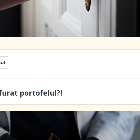
cul
furat portofelul?!