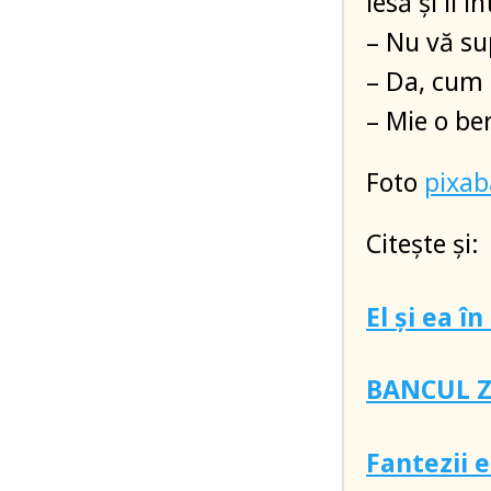
lesă şi îl
– Nu vă sup
– Da, cum 
– Mie o ber
Foto
pixa
Citește și:
El și ea î
BANCUL ZI
Fantezii 