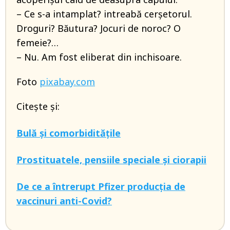
– Ce s-a intamplat? intreabă cerșetorul.
Droguri? Băutura? Jocuri de noroc? O
femeie?…
– Nu. Am fost eliberat din inchisoare.
Foto
pixabay.com
Citește și:
Bulă și comorbiditățile
Prostituatele, pensiile speciale și ciorapii
De ce a întrerupt Pfizer producția de
vaccinuri anti-Covid?