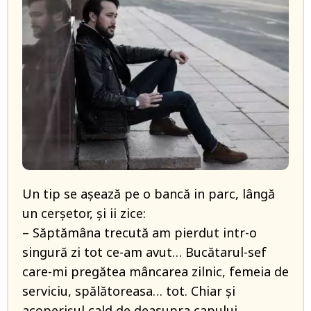
Un tip se așează pe o bancă in parc, lângă
un cerșetor, și ii zice:
– Săptămâna trecută am pierdut intr-o
singură zi tot ce-am avut… Bucătarul-sef
care-mi pregătea mâncarea zilnic, femeia de
serviciu, spălătoreasa… tot. Chiar și
acoperișul cald de deasupra capului.