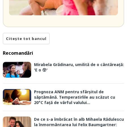
Citește tot bancul
Recomandări
Mirabela Grădinaru, umilită de o cântăreață:
'E o 😲'
Prognoza ANM pentru sfârșitul de
săptămână. Temperatirlile au scăzut cu
20°C față de vârful valului...
De ce s-a îmbrăcat în alb Mihaela Rădulescu
la înmormântarea lui Felix Baumgartner: