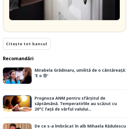
Citește tot bancul
Recomandări
Mirabela Grădinaru, umilită de o cântăreață:
'E o 😲'
Prognoza ANM pentru sfârșitul de
săptămână. Temperatirlile au scăzut cu
20°C față de vârful valului...
De ce s-a îmbrăcat în alb Mihaela Rădulescu