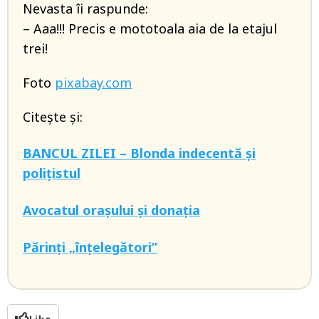
Nevasta îi raspunde:
– Aaa!!! Precis e mototoala aia de la etajul
trei!
Foto
pixabay.com
Citește și:
BANCUL ZILEI – Blonda indecentă și
polițistul
Avocatul orașului și donația
Părinți „înțelegători”