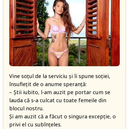
Vine soțul de la serviciu și îi spune soției,
însuflețit de o anume speranță:
– Știi iubito, l-am auzit pe portar cum se
lauda că s-a culcat cu toate femeile din
blocul nostru.
Și am auzit că a făcut o singura excepție, o
privi el cu subînțeles.