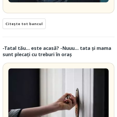
Citește tot bancul
-Tatal tău… este acasă? -Nuuu… tata și mama
sunt plecați cu treburi în oraș