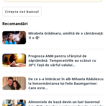
Citește tot bancul
Recomandări
Mirabela Grădinaru, umilită de o cântăreață:
'E o 😲'
Prognoza ANM pentru sfârșitul de
săptămână. Temperatirlile au scăzut cu
20°C față de vârful valului...
De ce s-a îmbrăcat în alb Mihaela Rădulescu
la înmormântarea lui Felix Baumgartner:
Care este...
Alimentele de bază devin un lux! Guvernul