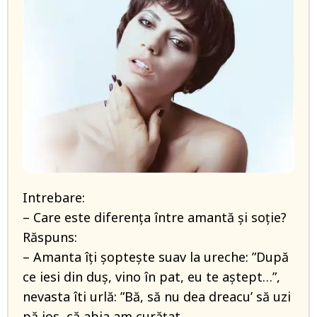
Intrebare:
– Care este diferența între amantă și soție?
Răspuns:
– Amanta îți șoptește suav la ureche: ”După
ce iesi din duș, vino în pat, eu te aștept…”,
nevasta îti urlă: ”Bă, să nu dea dreacu’ să uzi
pă jos, că abia am curățat.