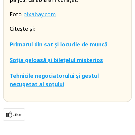
Foto
pixabay.com
Citește și:
Primarul din sat și locurile de muncă
Soția geloasă și bilețelul misterios
Tehnicile negociatorului și gestul
necugetat al soțului
Like