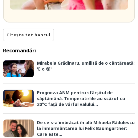
Citește tot bancul
Recomandări
Mirabela Grădinaru, umilită de o cântăreață:
'E o 😲'
Prognoza ANM pentru sfârșitul de
săptămână. Temperatirlile au scăzut cu
20°C față de vârful valului...
De ce s-a îmbrăcat în alb Mihaela Rădulescu
la înmormântarea lui Felix Baumgartner:
Care este...