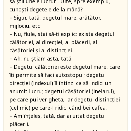
să știi unele lucruri. Uite, spre exemplu,
cunoști degetele de la mână?
– Sigur, tată, degetul mare, arătător,
mijlociu, etc
– Nu, fiule, stai să-ți explic: exista degetul
călătoriei, al direcției, al plăcerii, al
căsătoriei și al distincției.
– Ah, nu știam asta, tată.
– Degetul călătoriei este degetul mare, care
îți permite să faci autostopul; degetul
direcției (indexul) îl întinzi ca să indici un
anumit lucru; degetul căsătoriei (inelarul),
pe care pui verigheta, iar degetul distincției
(cel mic) pe care-l ridici când bei cafea.
– Am înțeles, tată, dar ai uitat degetul
plăcerii.