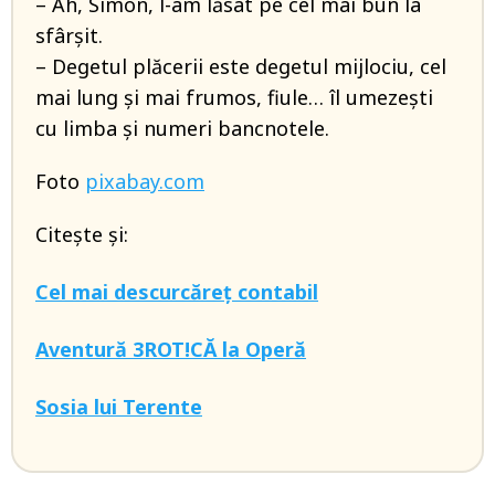
– Ah, Simon, l-am lăsat pe cel mai bun la
sfârșit.
– Degetul plăcerii este degetul mijlociu, cel
mai lung și mai frumos, fiule… îl umezești
cu limba și numeri bancnotele.
Foto
pixabay.com
Citește și:
Cel mai descurcăreț contabil
Aventură 3ROT!CĂ la Operă
Sosia lui Terente