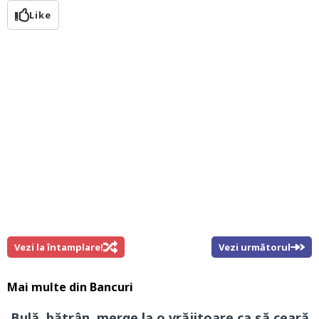
Like
Vezi la întamplare!
Vezi următorul
Mai multe din
Bancuri
Bulă, bătrân, merge la o vrăjitoare ca să ceară