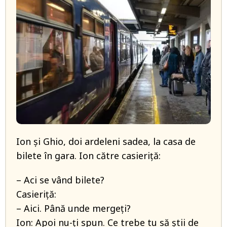
Ion și Ghio, doi ardeleni sadea, la casa de
bilete în gara. Ion către casieriță:
– Aci se vând bilete?
Casieriță:
– Aici. Până unde mergeți?
Ion: Apoi nu-ți spun. Ce trebe tu să știi de