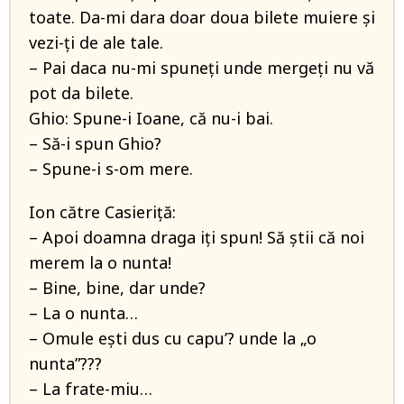
toate. Da-mi dara doar doua bilete muiere și
vezi-ți de ale tale.
– Pai daca nu-mi spuneți unde mergeți nu vă
pot da bilete.
Ghio: Spune-i Ioane, că nu-i bai.
– Să-i spun Ghio?
– Spune-i s-om mere.
Ion către Casieriță:
– Apoi doamna draga iți spun! Să știi că noi
merem la o nunta!
– Bine, bine, dar unde?
– La o nunta…
– Omule ești dus cu capu’? unde la „o
nunta”???
– La frate-miu…