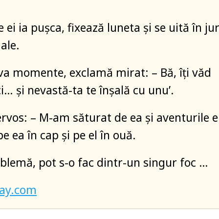
 ei ia puşca, fixează luneta şi se uită în ju
ale.
a momente, exclamă mirat: – Bă, îţi văd
i… şi nevastă-ta te înşală cu unu’.
ervos: – M-am săturat de ea şi aventurile e
 ea în cap şi pe el în ouă.
oblemă, pot s-o fac dintr-un singur foc …
bay.com