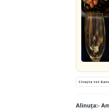
Citește tot ban
Alinuța:- A