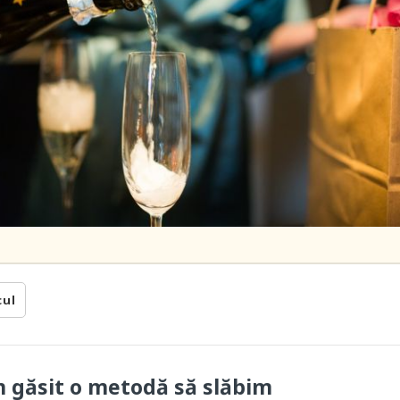
cul
m găsit o metodă să slăbim