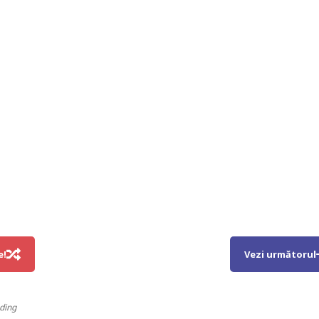
e!
Vezi următorul
ding