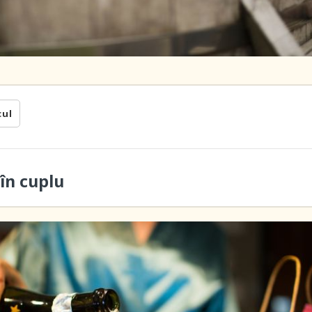
cul
în cuplu