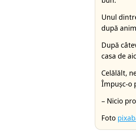
bun.
Unul dintre
după anim
După câtev
casa de aic
Celălălt, n
Împuşc-o pe
– Nicio pr
Foto
pixa