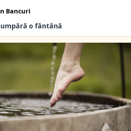
in
Bancuri
cumpără o fântână