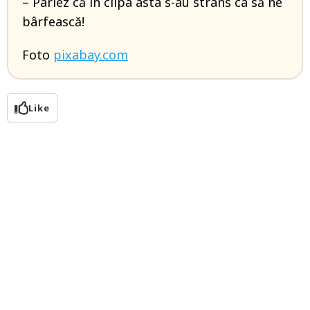
– Pariez că în clipa asta s-au strâns ca să ne
bârfească!
Foto
pixabay.com
Like