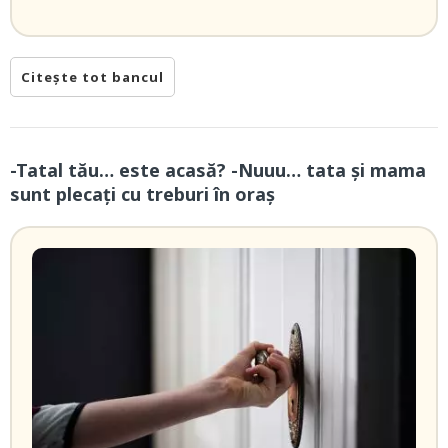
Citește tot bancul
-Tatal tău… este acasă? -Nuuu… tata și mama
sunt plecați cu treburi în oraș