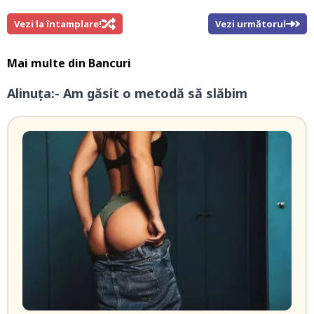
Vezi la întamplare!
Vezi următorul
Mai multe din
Bancuri
Alinuța:- Am găsit o metodă să slăbim