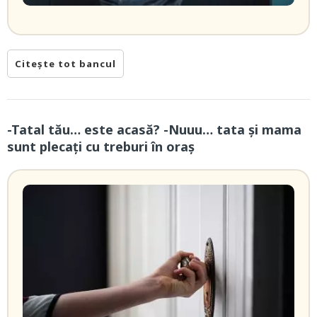
Citește tot bancul
-Tatal tău… este acasă? -Nuuu… tata și mama
sunt plecați cu treburi în oraș