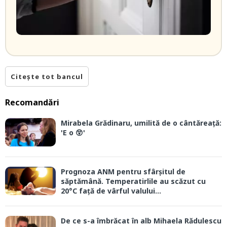
Citește tot bancul
Recomandări
Mirabela Grădinaru, umilită de o cântăreață:
'E o 😲'
Prognoza ANM pentru sfârșitul de
săptămână. Temperatirlile au scăzut cu
20°C față de vârful valului...
De ce s-a îmbrăcat în alb Mihaela Rădulescu