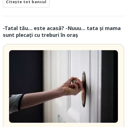
Citește tot bancul
-Tatal tău… este acasă? -Nuuu… tata și mama
sunt plecați cu treburi în oraș