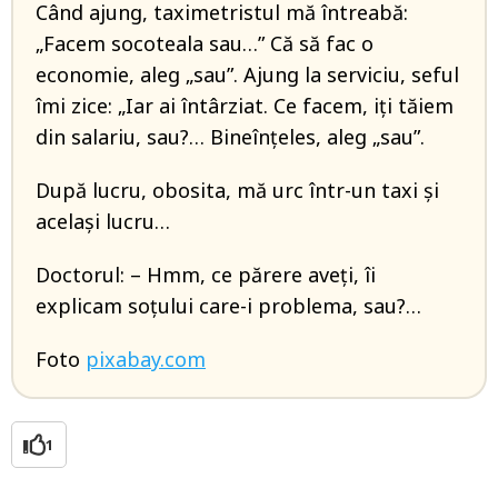
Când ajung, taximetristul mă întreabă:
„Facem socoteala sau…” Că să fac o
economie, aleg „sau”. Ajung la serviciu, seful
îmi zice: „Iar ai întârziat. Ce facem, iți tăiem
din salariu, sau?… Bineînțeles, aleg „sau”.
După lucru, obosita, mă urc într-un taxi și
același lucru…
Doctorul: – Hmm, ce părere aveți, îi
explicam soțului care-i problema, sau?…
Foto
pixabay.com
1