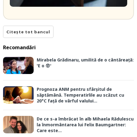
Citește tot bancul
Recomandări
Mirabela Grădinaru, umilită de o cântăreață:
'E o 😲'
Prognoza ANM pentru sfârșitul de
săptămână. Temperatirlile au scăzut cu
20°C față de vârful valului...
De ce s-a îmbrăcat în alb Mihaela Rădulescu
la înmormântarea lui Felix Baumgartner:
Care este...