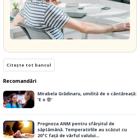
Citește tot bancul
Recomandări
Mirabela Grădinaru, umilită de o cântăreață:
'E o 😲'
Prognoza ANM pentru sfârșitul de
săptămână. Temperatirlile au scăzut cu
20°C față de vârful valului...