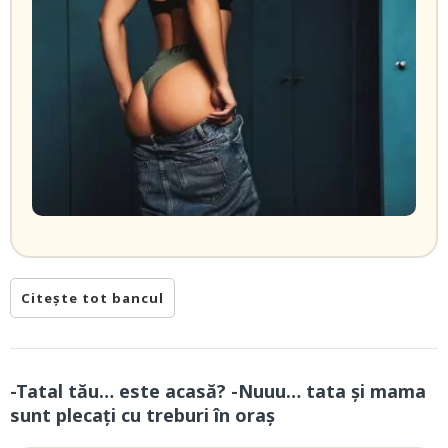
Citește tot bancul
-Tatal tău… este acasă? -Nuuu… tata și mama
sunt plecați cu treburi în oraș