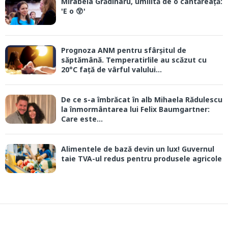
Mirabela Grădinaru, umilită de o cântăreață:
'E o 😲'
Prognoza ANM pentru sfârșitul de
săptămână. Temperatirlile au scăzut cu
20°C față de vârful valului...
De ce s-a îmbrăcat în alb Mihaela Rădulescu
la înmormântarea lui Felix Baumgartner:
Care este...
Alimentele de bază devin un lux! Guvernul
taie TVA-ul redus pentru produsele agricole