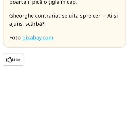
poarta îi pică o țigla în cap.
Gheorghe contrariat se uita spre cer: – Ai și
ajuns, scârbă?!
Foto
pixabay.com
Like