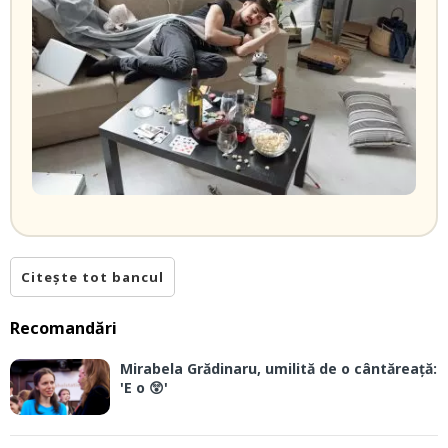
Citește tot bancul
Recomandări
Mirabela Grădinaru, umilită de o cântăreață:
'E o 😲'