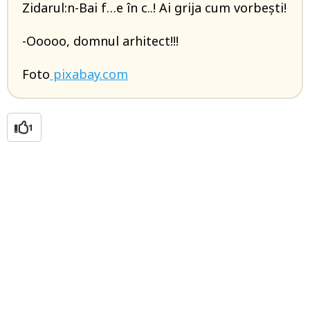
Zidarul:n-Bai f…e în c..! Ai grija cum vorbești!
-Ooooo, domnul arhitect!!!
Foto
pixabay.com
1