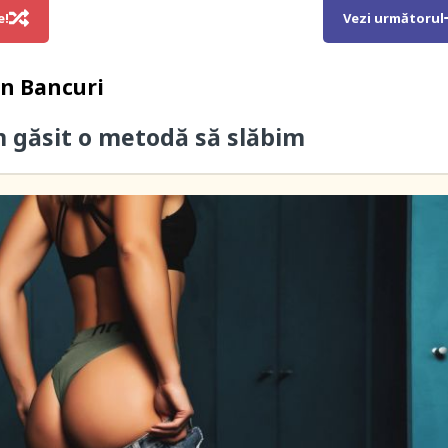
e!
Vezi următorul
in
Bancuri
m găsit o metodă să slăbim