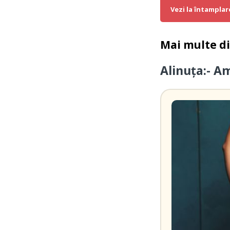
Vezi la întamplar
Mai multe d
Alinuța:- A