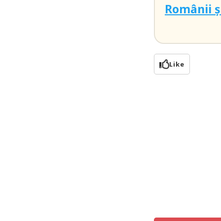
Românii ș
Like