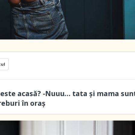
cul
 este acasă? -Nuuu… tata și mama sun
reburi în oraș