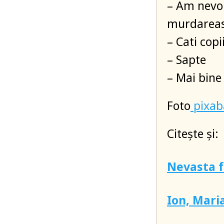
– Am nevoi
murdareas
– Cati copi
– Sapte
– Mai bine 
Foto
pixab
Citește și:
Nevasta f
Ion, Maria