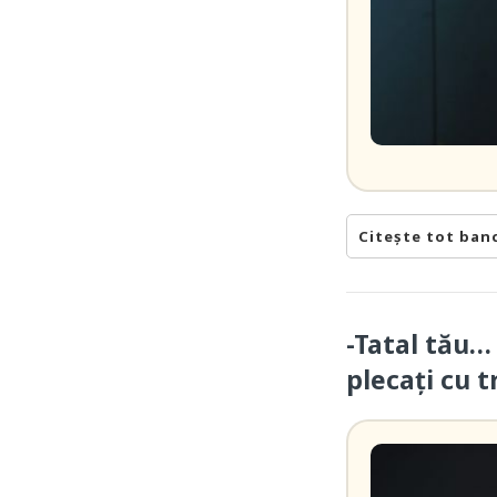
Citește tot ban
-Tatal tău…
plecați cu t