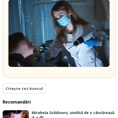
Citește tot bancul
Recomandări
Mirabela Grădinaru, umilită de o cântăreață:
'E o 😲'