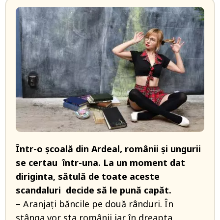
Într-o școală din Ardeal, românii şi ungurii
se certau într-una. La un moment dat
diriginta, sătulă de toate aceste
scandaluri decide să le pună capăt.
– Aranjați băncile pe două rânduri. În
stânga vor sta românii iar în dreapta