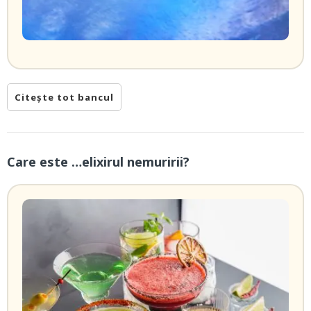
Citește tot bancul
Care este …elixirul nemuririi?