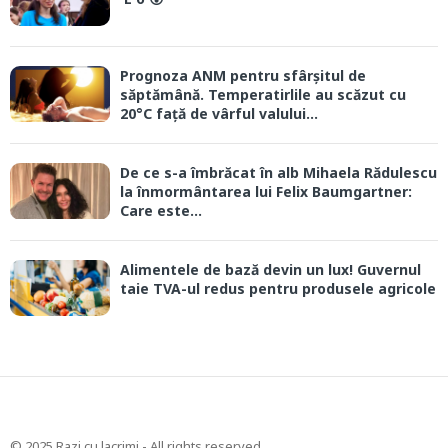
Prognoza ANM pentru sfârșitul de
săptămână. Temperatirlile au scăzut cu
20°C față de vârful valului...
De ce s-a îmbrăcat în alb Mihaela Rădulescu
la înmormântarea lui Felix Baumgartner:
Care este...
Alimentele de bază devin un lux! Guvernul
taie TVA-ul redus pentru produsele agricole
© 2025 Razi cu lacrimi - All rights reserved