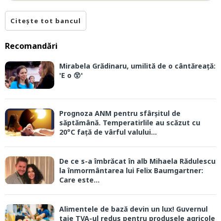
Citește tot bancul
Recomandări
Mirabela Grădinaru, umilită de o cântăreață:
'E o 😲'
Prognoza ANM pentru sfârșitul de
săptămână. Temperatirlile au scăzut cu
20°C față de vârful valului...
De ce s-a îmbrăcat în alb Mihaela Rădulescu
la înmormântarea lui Felix Baumgartner:
Care este...
Alimentele de bază devin un lux! Guvernul
taie TVA-ul redus pentru produsele agricole