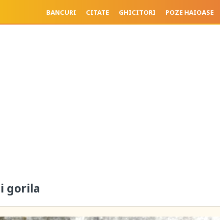
BANCURI
CITATE
GHICITORI
POZE HAIOASE
i gorila