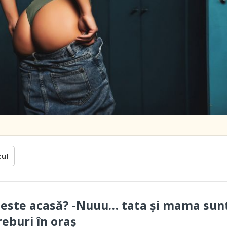
cul
 este acasă? -Nuuu… tata și mama sun
reburi în oraș