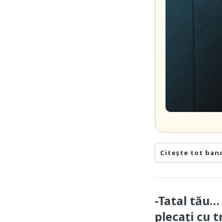
Citește tot ban
-Tatal tău…
plecați cu t