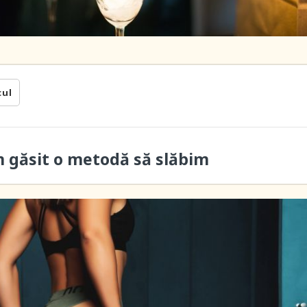
cul
m găsit o metodă să slăbim