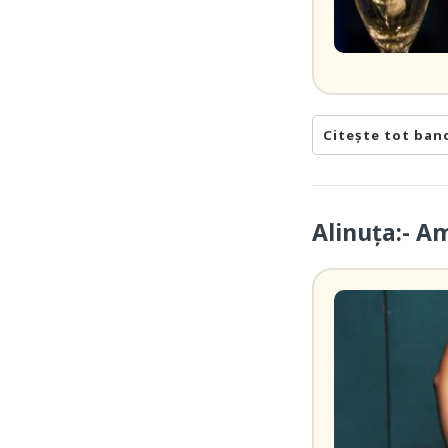
Citește tot ban
Alinuța:- A