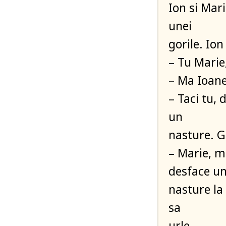
Ion si Mari
unei
gorile. Ion
– Tu Marie,
– Ma Ioane
– Taci tu,
un
nasture. G
– Marie, m
desface u
nasture la 
sa
urle.