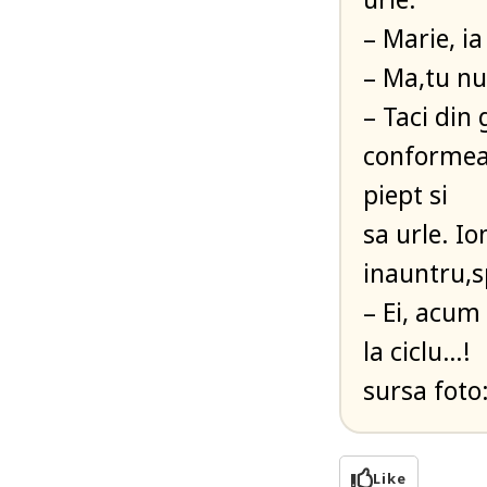
– Marie, ia
– Ma,tu nu 
– Taci din 
conformeaz
piept si
sa urle. I
inauntru,
– Ei, acum 
la ciclu…!
sursa fot
Like