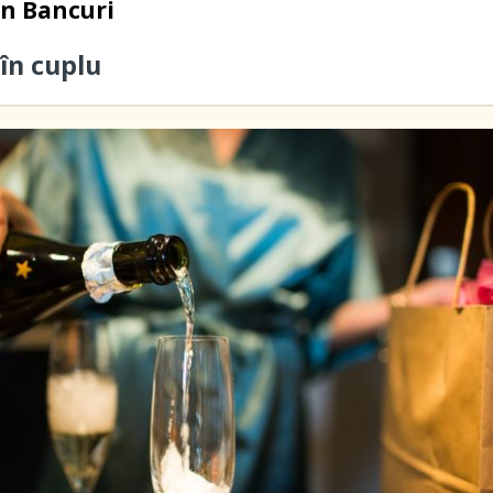
in
Bancuri
în cuplu