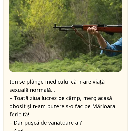
Ion se plânge medicului că n-are viață
sexuală normală…
– Toată ziua lucrez pe câmp, merg acasă
obosit și n-am putere s-o fac pe Mărioara
fericită!
– Dar pușcă de vanătoare ai?
– Am!