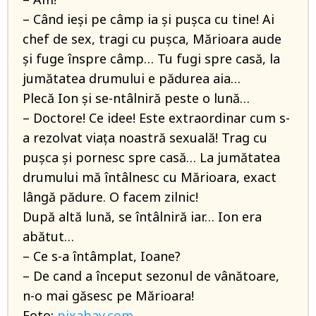
– Când ieși pe câmp ia și pușca cu tine! Ai
chef de sex, tragi cu pușca, Mărioara aude
și fuge înspre câmp… Tu fugi spre casă, la
jumătatea drumului e pădurea aia…
Plecă Ion și se-ntâlniră peste o lună…
– Doctore! Ce idee! Este extraordinar cum s-
a rezolvat viața noastră sexuală! Trag cu
pușca și pornesc spre casă… La jumătatea
drumului mă întâlnesc cu Mărioara, exact
lângă pădure. O facem zilnic!
După altă lună, se întâlniră iar… Ion era
abătut…
– Ce s-a întâmplat, Ioane?
– De cand a început sezonul de vânătoare,
n-o mai găsesc pe Mărioara!
Foto:
pixabay.com