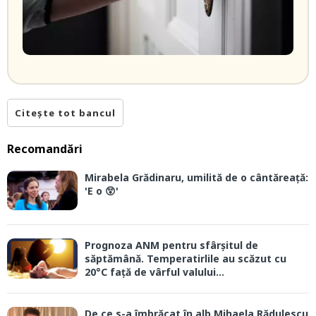
Citește tot bancul
Recomandări
Mirabela Grădinaru, umilită de o cântăreață:
'E o 😲'
Prognoza ANM pentru sfârșitul de
săptămână. Temperatirlile au scăzut cu
20°C față de vârful valului...
De ce s-a îmbrăcat în alb Mihaela Rădulescu