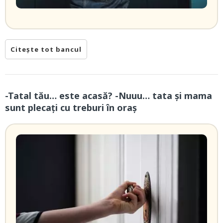
Citește tot bancul
-Tatal tău… este acasă? -Nuuu… tata și mama
sunt plecați cu treburi în oraș