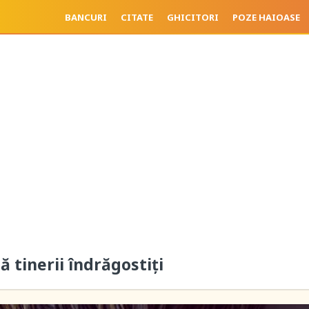
BANCURI
CITATE
GHICITORI
POZE HAIOASE
ă tinerii îndrăgostiți