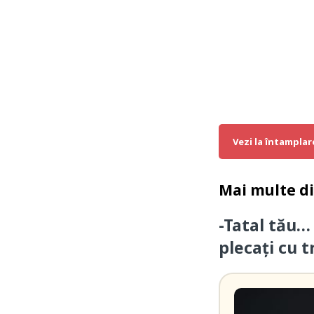
Vezi la întamplar
Mai multe d
-Tatal tău…
plecați cu t