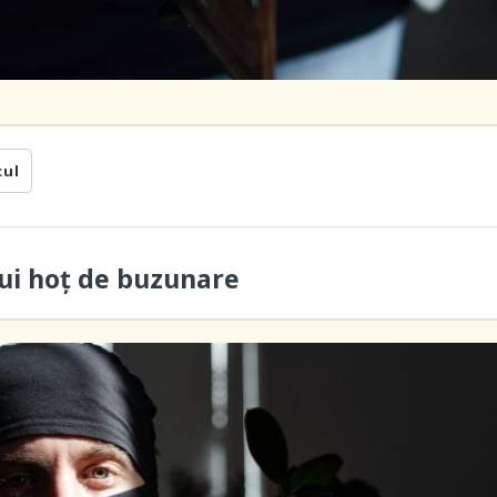
cul
ui hoţ de buzunare