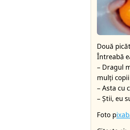
Două picăt
Întreabă e
– Dragul m
mulţi copi
– Asta cu 
– Ştii, eu 
Foto p
ixa