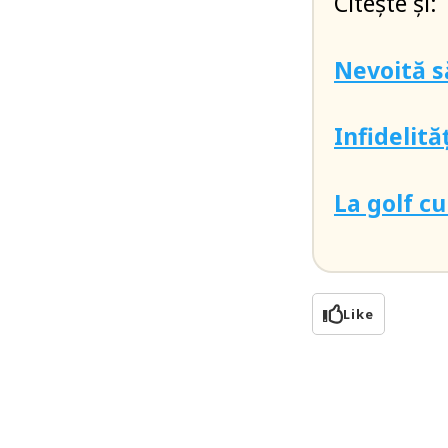
Citește și:
Nevoită s
Infidelită
La golf c
Like