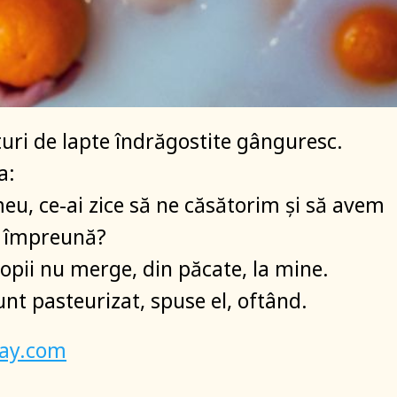
uri de lapte îndrăgostite gânguresc.
a:
eu, ce-ai zice să ne căsătorim şi să avem
i împreună?
copii nu merge, din păcate, la mine.
sunt pasteurizat, spuse el, oftând.
bay.com