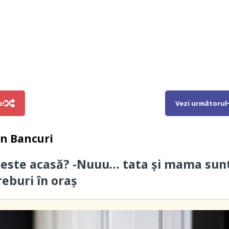
e!
Vezi următorul
in
Bancuri
 este acasă? -Nuuu… tata și mama sun
reburi în oraș