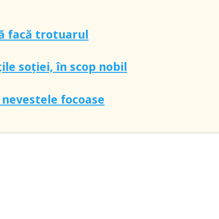
ă facă trotuarul
țile soției, în scop nobil
u nevestele focoase